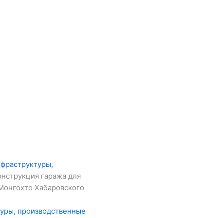
фраструктуры,
онструкция гаража для
 Монгохто Хабаровского
уры, производственные