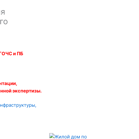
ля
го
ГОЧС и ПБ
нтации,
нной экспертизы.
нфраструктуры,