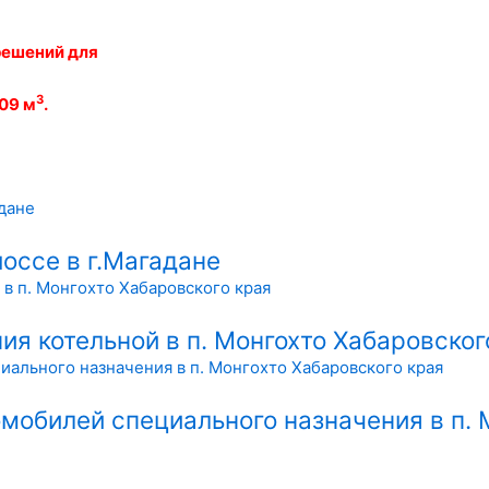
решений для
3
309 м
.
оссе в г.Магадане
ия котельной в п. Монгохто Хабаровског
мобилей специального назначения в п. 