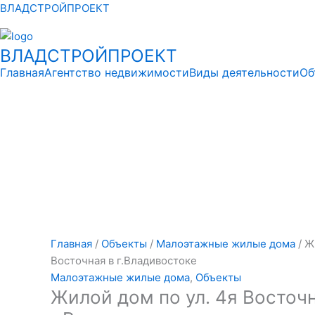
Перейти
ВЛАДСТРОЙПРОЕКТ
к
содержимому
ВЛАДСТРОЙПРОЕКТ
Главная
Агентство недвижимости
Виды деятельности
Об
Главная
/
Объекты
/
Малоэтажные жилые дома
/ Ж
Восточная в г.Владивостоке
Малоэтажные жилые дома
,
Объекты
Жилой дом по ул. 4я Восточ